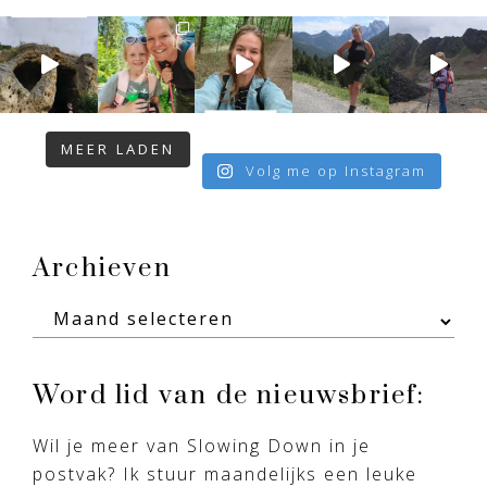
MEER LADEN
Volg me op Instagram
Footer
Archieven
Archieven
Word lid van de nieuwsbrief:
Wil je meer van Slowing Down in je
postvak? Ik stuur maandelijks een leuke