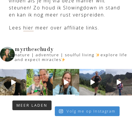
vinden als je mij via deze manier wilt
steunen! Zo houd ik Slowingdown in stand
en kan ik nog meer rust verspreiden.
Lees
hier
meer over affiliate links.
myrtheschudy
nature | adventure | soulful living
explore life
and expect miracles
MEER LADEN
Volg me op Instagram