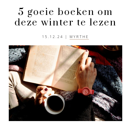
en
rustiger
5 goeie boeken om
aandoen
deze winter te lezen
15.12.24
|
MYRTHE