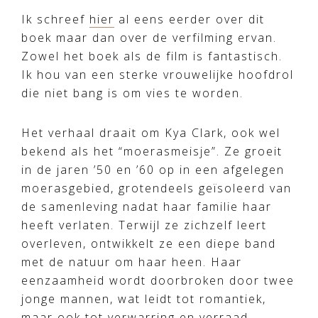
Ik schreef
hier
al eens eerder over dit
boek maar dan over de verfilming ervan.
Zowel het boek als de film is fantastisch.
Ik hou van een sterke vrouwelijke hoofdrol
die niet bang is om vies te worden.
Het verhaal draait om Kya Clark, ook wel
bekend als het “moerasmeisje”. Ze groeit
in de jaren ’50 en ’60 op in een afgelegen
moerasgebied, grotendeels geïsoleerd van
de samenleving nadat haar familie haar
heeft verlaten. Terwijl ze zichzelf leert
overleven, ontwikkelt ze een diepe band
met de natuur om haar heen. Haar
eenzaamheid wordt doorbroken door twee
jonge mannen, wat leidt tot romantiek,
maar ook tot verwarring en verraad.