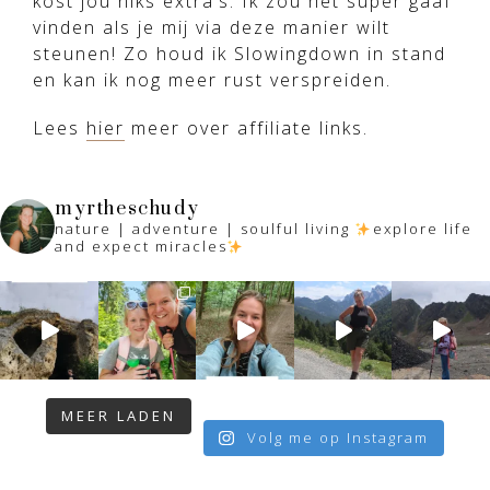
kost jou niks extra’s. Ik zou het super gaaf
vinden als je mij via deze manier wilt
steunen! Zo houd ik Slowingdown in stand
en kan ik nog meer rust verspreiden.
Lees
hier
meer over affiliate links.
myrtheschudy
nature | adventure | soulful living
explore life
and expect miracles
MEER LADEN
Volg me op Instagram