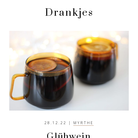
en
rustiger
Drankjes
aandoen
28.12.22
|
MYRTHE
Glühwein