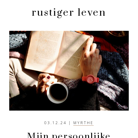
en
rustiger
rustiger leven
aandoen
03.12.24
|
MYRTHE
Mijn persoonlijke