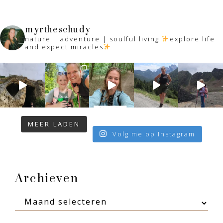
myrtheschudy
nature | adventure | soulful living
explore life
and expect miracles
MEER LADEN
Volg me op Instagram
Footer
Archieven
Archieven