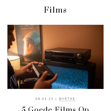
en
rustiger
Films
aandoen
08.03.23
|
MYRTHE
5 Goede Films Op